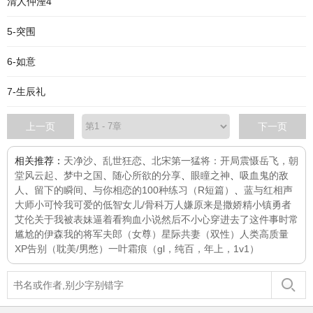
清人仲湮4
5-突围
6-如意
7-生辰礼
上一页
下一页
相关推荐：
天净沙
、
乱世狂恋
、
北宋第一猛将：开局震慑岳飞，朝
堂风云起
、
梦中之国
、
随心所欲的分享
、
眼瞳之神
、
吸血鬼的敌
人
、
留下的瞬间
、
与你相恋的100种练习（R短篇）
、
蓝与红
相声
大师
小可怜
我可爱的低智女儿/骨科
万人嫌原来是撒娇精
小镇勇者
艾伦
关于我被表妹逼着看狗血小说然后不小心穿进去了这件事
时常
尴尬的伊森
我的将军夫郎（女尊）
星际共妻（双性）
人类高质量
XP
告别（耽美/男憋）
一叶霜痕（gl，纯百，年上，1v1）