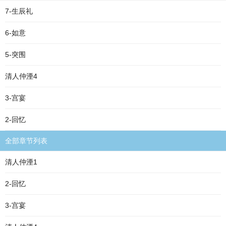
7-生辰礼
6-如意
5-突围
清人仲湮4
3-宫宴
2-回忆
全部章节列表
清人仲湮1
2-回忆
3-宫宴