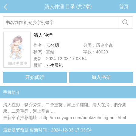
清人仲湮 目录 (共7章)
首页
清人仲湮
作者：
云兮玥
分类：历史小说
状态：完结
字数：40629
更新：2024-12-03 17:03:54
最新：
7-生辰礼
开始阅读
加入书架
手机简介
清人在彭，驷介旁旁。二矛重英，河上乎翱翔。清人在消，驷介麃
麃。二矛重乔，河上乎逍 ...
最新章节推荐地址：http://m.cdycgm.com/book/zehuir/jpneir.html
最新章节预览 更新时间：2024-12-03 17:03:54