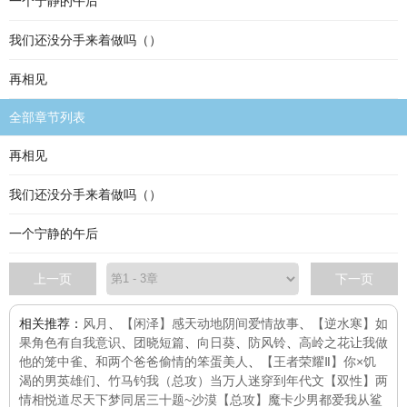
一个宁静的午后
我们还没分手来着做吗（）
再相见
全部章节列表
再相见
我们还没分手来着做吗（）
一个宁静的午后
上一页
下一页
相关推荐：
风月
、
【闲泽】感天动地阴间爱情故事
、
【逆水寒】如
果角色有自我意识
、
团晓短篇
、
向日葵
、
防风铃
、
高岭之花让我做
他的笼中雀
、
和两个爸爸偷情的笨蛋美人
、
【王者荣耀Ⅱ】你×饥
渴的男英雄们
、
竹马钓我
（总攻）当万人迷穿到年代文
【双性】两
情相悦
道尽天下梦
同居三十题~沙漠
【总攻】魔卡少男都爱我
从鲨