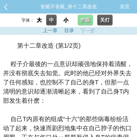
丧屍不丧屍_第十二章改造
首页
大
中
小
护眼
关灯
字体：
上一章
目录
下一页
第十二章改造 (第1/2页)
程子介最後的一点意识却顽强地保持着清醒，
并没有彻底失去知觉。此时的他已经对外界失去
了任何感知，也控制不了自己的身T，但那一点
清明的意识却逐渐清晰起来，看到了自己身T内
部发生着什麽：
自己T内原有的组成“十六”的那些病毒纷纷活
动了起来，快速而剧烈地集中在自己脖子的伤口