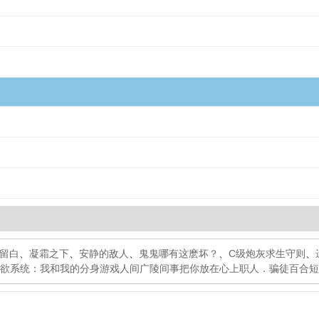
世留白
、
凝霜之下
、
安静的敌人
、
鬼鬼哪有这麽坏？
、
C级炮灰求生守则
、
欲系统：我和我的分身游戏人间
广陵间事
把你放在心上
职人．骗徒
百合短