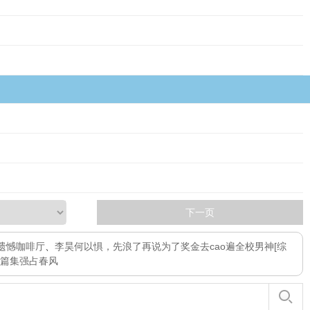
下一页
遗憾咖啡厅
、
李昊
何以惧，先浪了再说
为了奖金去cao遍全校男神
[综
篇集
强占春风