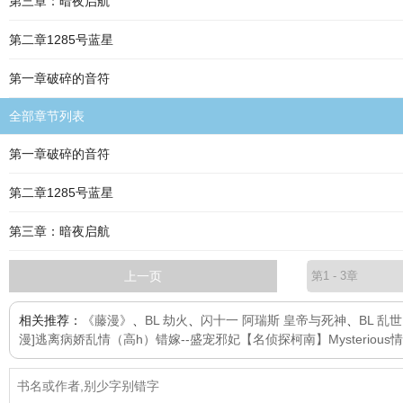
第三章：暗夜启航
第二章1285号蓝星
第一章破碎的音符
全部章节列表
第一章破碎的音符
第二章1285号蓝星
第三章：暗夜启航
上一页
相关推荐：
《藤漫》
、
BL 劫火
、
闪十一 阿瑞斯 皇帝与死神
、
BL 乱
漫]逃离病娇
乱情（高h）
错嫁--盛宠邪妃
【名侦探柯南】Mysterious
情