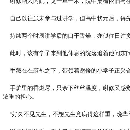
谢修踏入内院，见一草一木，院中桌椅依旧与往
自己以往虽未参与过讲学，但高中状元后，得先
持续两个时辰讲学后的口干舌燥，亦似往日许
此时，该有学子来到他休息的院落追着他问东问
手藏在在裘袍之下，带领着谢修的小学子正兴奋
手炉里的香燃尽，只余下丝丝温度，谢修又感觉
浓重的担心。
“好久不见先生，不想先生竟病得这样重，晚辈