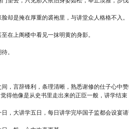
门望去，只见那人依旧身姿如松，举止淡雅，步伐
脸却是掩在厚重的裘袍里，与讲堂众人格格不入。
至在上阁楼中看见一抹明黄的身影。
期待。
间，言辞锋利，条理清晰，熟悉谢修的仕子心中赞
只觉得他像是从史书里走出来的正臣一般，讲学结束
日，大讲学五日，每日讲学完毕国子监都会设宴请