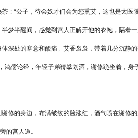
茶：“公子，待会奴才们会为您熏艾，这也是太医院
半梦半醒间，感觉到宫人正解开他的衣袍，隔着一
体深处的寒意和酸痛。艾香袅袅，带着几分沉静的
，鸿儒论经，年轻子弟猜拳划酒，谢修跪坐着，身
谢修的身边，布满皱纹的脸涨红，酒气喷在谢修的
一旁的宫人道。