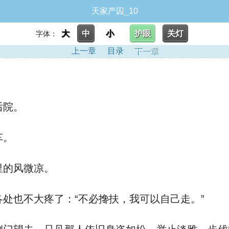
天家产囚_10
大
中
小
护眼
关灯
字体：
上一章
目录
下一章
后院。
车。
里的风微凉。
处也不大疼了：“不必搀扶，我可以自己走。”