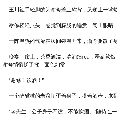
王川轻手轻脚的为谢修盖上软背，又递上一盏热
谢修轻轻点头，感觉到朦胧的睡意，阖上眼睛，
一阵温热的气流在腹间弥漫开来，渐渐驱散了身
晚宴，席上，茶香酒溢，清油细rou，翠蔬软饭
谢修悄悄揉了揉，面色如常。
“谢修！饮酒！”
一个醉醺醺的老翁扭歪着身子，提着酒壶，来到
“老先生，公子身子不适，不能饮酒。”随侍在