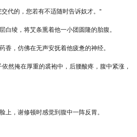
交代的，您若有不适随时告诉奴才。”
层白绫，将艾条熏着他一小团圆隆的胎腹。
药香，仿佛在无声安抚着他疲惫的神经。
子依然掩在厚重的裘袍中，后腰酸疼，腹中紧涨，
脸上，谢修顿时感觉到腹中一阵反胃。