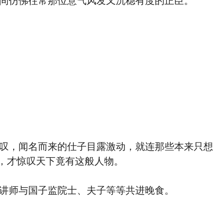
间仿佛往常那位意气风发又沉稳有度的正臣。
叹，闻名而来的仕子目露激动，就连那些本来只想
，才惊叹天下竟有这般人物。
讲师与国子监院士、夫子等等共进晚食。