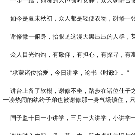
一步一踏，鼎沸的人声顿时安静，众人朝讲台侧
如今是夏末秋初，众人都是轻便衣物，谢修一张
谢修微一俯身，抬眼见这漫天黑压压的人群，甚
众人目光灼灼，有敬仰，有担心，有探寻，有
“承蒙诸位抬爱，今日讲学，论书《时政》。”
讲台上备了软榻，谢修不坐，踏步在诸位仕子之
一凑热闹的纨绔子弟也被谢修那一身气场镇住，
国子监十日一小讲学，三月一大讲学，小讲学一