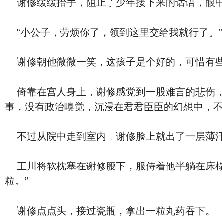
谢修缓缓抬手，阻止了少年接下来的话语，眼中
“小公子，劳烦你了，领到这里交给我就行了。
谢修朝他微微一笑，这孩子是个好的，可惜有些
倚靠在宫人身上，谢修感觉到一股难言的悲伤，
事，没有政治嗅觉，沉浸在君君臣臣的幻想中，
不过从院中走到室内，谢修脸上就出了一层薄汗
王川将软枕塞在谢修腰下，服侍着他半躺在床榻
粒。”
谢修点点头，接过瓷瓶，拿出一粒丸药吞下。