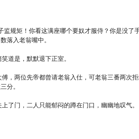
子监规矩！你看这满座哪个要奴才服侍？你是没了手
尽数落入老翁嘴中。
笑道是，默默退下正室。
傅，两位先帝都曾请老翁入仕，可老翁三番两次拒
让三分。
上了门，二人只能郁闷的蹲在门口，幽幽地叹气。