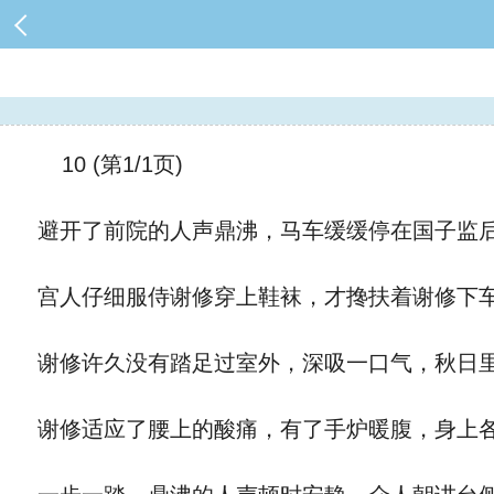
10 (第1/1页)
避开了前院的人声鼎沸，马车缓缓停在国子监
宫人仔细服侍谢修穿上鞋袜，才搀扶着谢修下
谢修许久没有踏足过室外，深吸一口气，秋日
谢修适应了腰上的酸痛，有了手炉暖腹，身上各